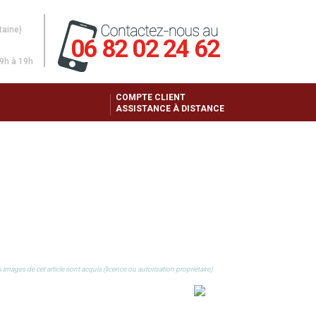
taine)
06 82 02 24 62
 9h à 19h
COMPTE CLIENT
ASSISTANCE À DISTANCE
RNET POUR (...)
 images de cet article sont acquis (licence ou autorisation propriétaire)