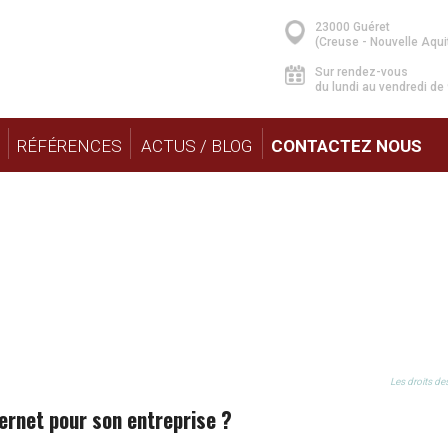
23000 Guéret
(Creuse - Nouvelle Aqui
Sur rendez-vous
du lundi au vendredi de
RÉFÉRENCES
ACTUS / BLOG
CONTACTEZ NOUS
LE MEILLEUR SITE INTE
Les droits des
ternet pour son entreprise ?