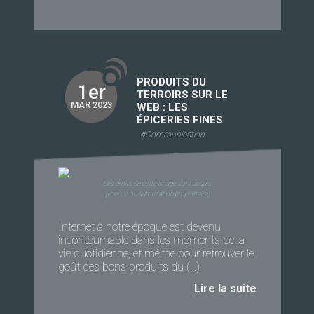
PRODUITS DU
1er
TERROIRS SUR LE
MAR 2023
WEB : LES
ÉPICERIES FINES
#Communication
Les droits de cette image sont acquis
(licence ou autorisation propriétaire)
Internet à notre époque est devenu
incontournable dans les moments de la
vie quotidienne, et même pour retrouver le
goût des bons produits du (...)
Lire la suite