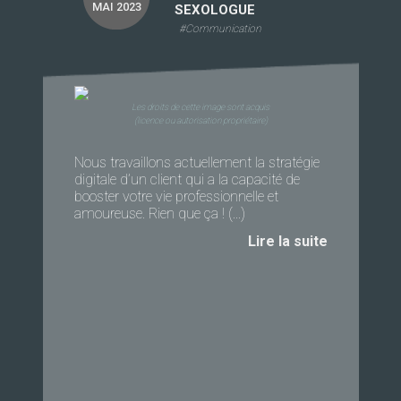
MAI 2023
SEXOLOGUE
#Communication
Les droits de cette image sont acquis
(licence ou autorisation propriétaire)
Nous travaillons actuellement la stratégie
digitale d’un client qui a la capacité de
booster votre vie professionnelle et
amoureuse. Rien que ça ! (...)
Lire la suite