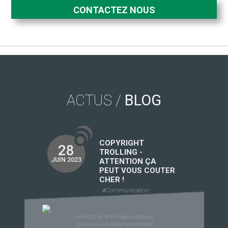
CONTACTEZ NOUS
ACTUS /
BLOG
COPYRIGHT
28
TROLLING -
JUIN 2023
ATTENTION ÇA
PEUT VOUS COUTER
CHER !
#Communication
Les droits de cette image sont acquis
(licence ou autorisation propriétaire)