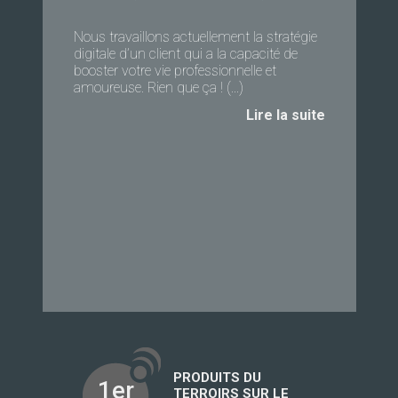
Nous travaillons actuellement la stratégie
digitale d’un client qui a la capacité de
booster votre vie professionnelle et
amoureuse. Rien que ça ! (...)
Lire la suite
PRODUITS DU
1er
TERROIRS SUR LE