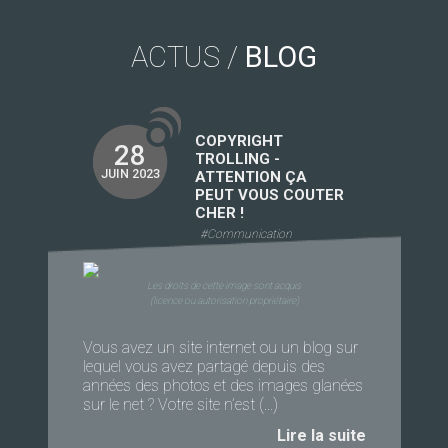
ACTUS /
BLOG
COPYRIGHT
28
TROLLING -
JUIN 2023
ATTENTION ÇA
PEUT VOUS COUTER
CHER !
#Communication
Les droits de cette image sont acquis
(licence ou autorisation propriétaire)
Vous avez un site internet ou un blog sur
lequel vous avez partagé depuis des
années des photos et des images glanées
sur le net ? Votre site n’est (...)
Lire la suite