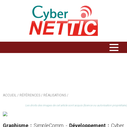
VILLE DE PANAZOL
ACCUEIL /
RÉFÉRENCES /
RÉALISATIONS /
Les droits des images de cet article sont acquis (licence ou autorisation propriétaire)
Graphisme :
SimpleComm -
Développement :
Cyber