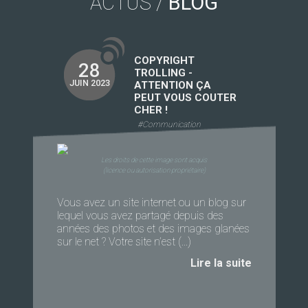
ACTUS /
BLOG
COPYRIGHT
28
TROLLING -
JUIN 2023
ATTENTION ÇA
PEUT VOUS COUTER
CHER !
#Communication
Les droits de cette image sont acquis
(licence ou autorisation propriétaire)
Vous avez un site internet ou un blog sur
lequel vous avez partagé depuis des
années des photos et des images glanées
sur le net ? Votre site n’est (...)
Lire la suite