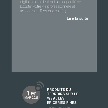
digitale d’un client qui a la capacité de
booster votre vie professionnelle et
amoureuse. Rien que ça ! (...)
Lire la suite
PRODUITS DU
1er
TERROIRS SUR LE
MAR 2023
WEB : LES
ÉPICERIES FINES
#Communication