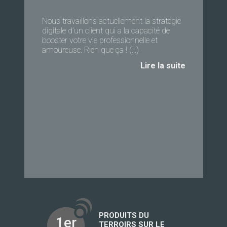
Nous travaillons actuellement la stratégie
digitale d’un client qui a la capacité de
booster votre vie professionnelle et
amoureuse. Rien que ça ! (...)
Lire la suite
PRODUITS DU
1er
TERROIRS SUR LE