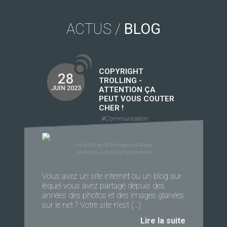
ACTUS /
BLOG
COPYRIGHT
28
TROLLING -
JUIN 2023
ATTENTION ÇA
PEUT VOUS COUTER
CHER !
#Communication
Les droits de cette image sont acquis
(licence ou autorisation propriétaire)
Vous avez un site internet ou un blog sur
lequel vous avez partagé depuis des
années des photos et des images glanées
sur le net ? Votre site n’est (...)
Lire la suite